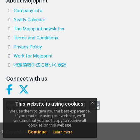
About Mojoprint
Company info
Yearly Calendar
The Mojoprint newsletter
Terms and Conditions
Privacy Policy
Work for Mojoprint
特定商取引法に基づく表記
Connect with us
x
This website is using cookies.
We use them to give you the best experience.
If you continue using our website, we'll
assume that you are happy to receive all
cookies on this website.
© Copyright Mojoprint Ltd. 2026
Continue
Learn more